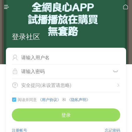


登录社区



安全提问(未设置请忽略)


阅读并同意
《用户协议》
和
《隐私声明》

登录
注册帐号
忘记密码