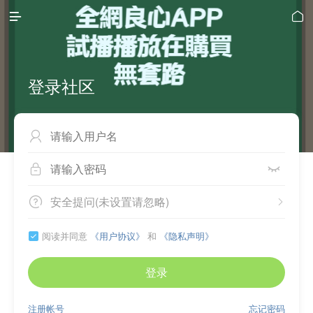


登录社区



安全提问(未设置请忽略)


阅读并同意
《用户协议》
和
《隐私声明》

登录
注册帐号
忘记密码