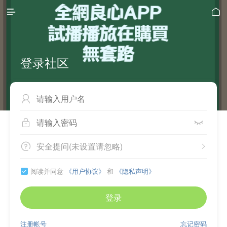


登录社区



安全提问(未设置请忽略)


阅读并同意
《用户协议》
和
《隐私声明》

登录
注册帐号
忘记密码