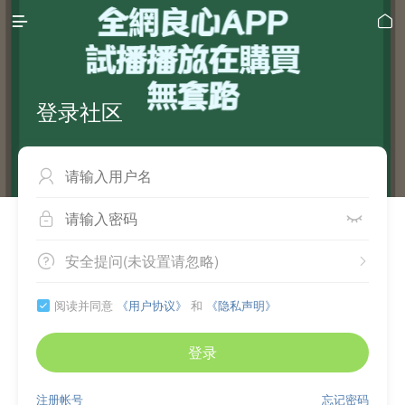


登录社区



安全提问(未设置请忽略)


阅读并同意
《用户协议》
和
《隐私声明》

登录
注册帐号
忘记密码