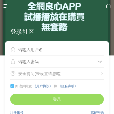


登录社区



安全提问(未设置请忽略)


阅读并同意
《用户协议》
和
《隐私声明》

登录
注册帐号
忘记密码