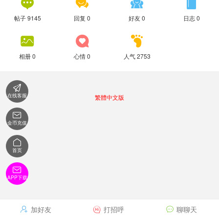




帖子 9145
回复 0
好友 0
日志 0



相册 0
心情 0
人气 2753

在线客服
繁體中文版

金币充值

首页

APP下载
加好友
打招呼
聊聊天


