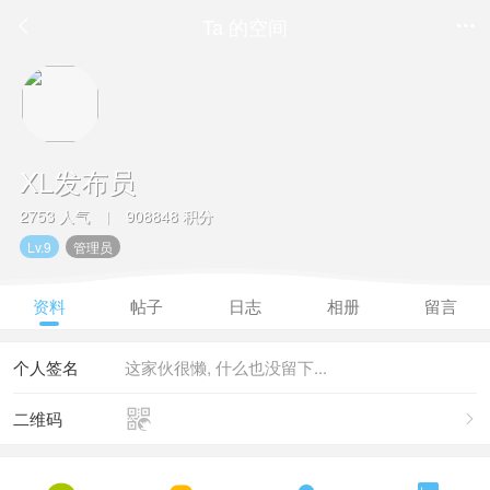
Ta 的空间


XL发布员
2753 人气
908848 积分
|
Lv.9
管理员
资料
帖子
日志
相册
留言
个人签名
这家伙很懒, 什么也没留下...

二维码
