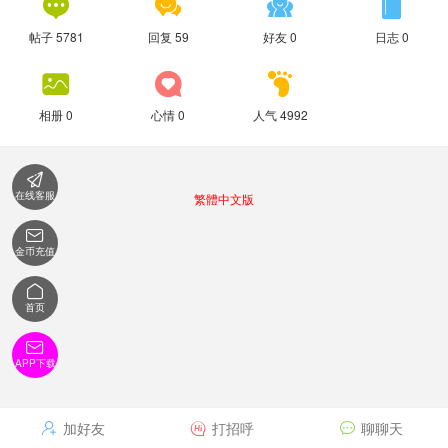




帖子 5781
回复 59
好友 0
日志 0



相册 0
心情 0
人气 4992

在线客服
繁體中文版

金币充值

首页

APP下载
加好友
打招呼
聊聊天


