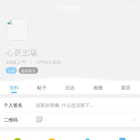
Ta 的空间


心灵主场
4992 人气
177313 积分
|
Lv.8
超级版主
资料
帖子
日志
相册
留言
个人签名
这家伙很懒, 什么也没留下...

二维码
